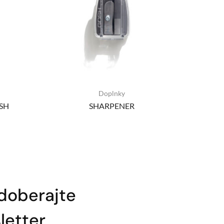
Doplnky
SH
SHARPENER
doberajte
etter