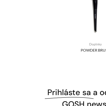
Doplnky
POWDER BRU
Prihláste sa
a o
GOSH newsl