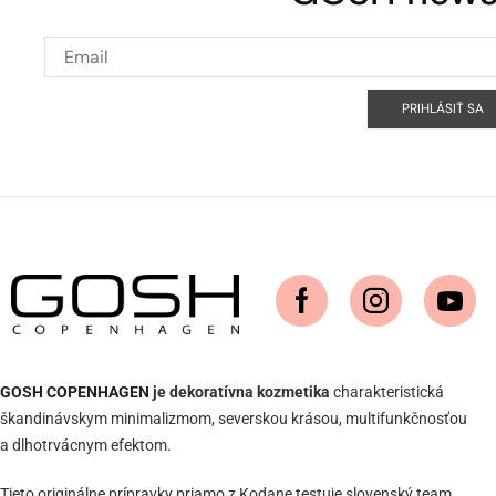
PRIHLÁSIŤ SA
GOSH COPENHAGEN
je dekoratívna kozmetika
charakteristická
škandinávskym minimalizmom, severskou krásou, multifunkčnosťou
a dlhotrvácnym efektom.
Tieto originálne prípravky priamo z Kodane testuje slovenský team