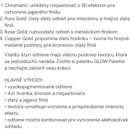
Chromatic: unikátny rozjasňovač s 3D efektom pre
vytvorene jagavého finišu
Pure Gold: čistý zlatý odtieň pre intenzívny a hrejivý zlatý
finiš
Rose Gold: ružovozlatý odtieň s metalickým finišom
Copper Gold: pripomína zlatú hodinku – tvoria ho hrejivé
medené podtóny pre bronzovo-zlatý finiš
Všetky štyri odtiene majú vláčnu pudrovú textúru, ktorá
sa jednoducho nanáša. Zvoľte si paletku GLOW Palette
a nechajte zažiariť vašu krásu!
HLAVNÉ VÝHODY:
• vysokopigmentované odtiene
• 4v1: lícenka, bronzer a rozjasňovače
• zlatý a jagavý finiš
• textúra umožňuje vrstvenie a prispôsobenie intenzity
efektu
• odtiene možno kombinovať pre vytvorenie akéhokoľvek
vzhľadu