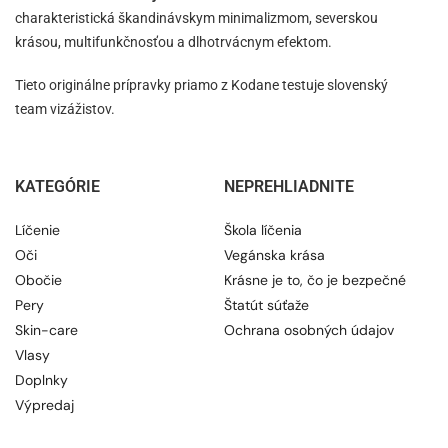
charakteristická škandinávskym minimalizmom, severskou
krásou, multifunkčnosťou a dlhotrvácnym efektom.
Tieto originálne prípravky priamo z Kodane testuje slovenský
team vizážistov.
KATEGÓRIE
NEPREHLIADNITE
Líčenie
Škola líčenia
Oči
Vegánska krása
Obočie
Krásne je to, čo je bezpečné
Pery
Štatút súťaže
Skin-care
Ochrana osobných údajov
Vlasy
Doplnky
Výpredaj