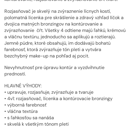
Rozjasňovač je skvelý na zvýraznenie lícnych kostí,
polomatná lícenka pre skrášlenie a zdravý vzhľad líčok a
dvojica matných bronzingov na kontúrovanie a
zvýrazňovanie čŕt. Všetky 4 odtiene majú ľahkú, krémovú
a vláčnu textúru, jednoducho sa aplikujú a roztierajú.
Jemné púdre, ktoré obsahujú, im dodávajú bohatú
farebnosť, ktorá zvýrazňuje tón pleti a vytvára
bezchybný make-up na pohľad aj pocit.
Nevyhnutnosť pre úpravu kontúr a vyzdvihnutie
predností.
HLAVNÉ VÝHODY:
• upravuje, rozjasňuje, zvýrazňuje a tvaruje
• 4v1: rozjasňovač, lícenka a kontúrovacie bronzingy
• výborná farebnosť
• vláčna textúra
• s ľahkosťou sa nanáša
• skvelá k všetkým tónom pleti