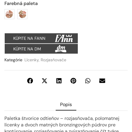
Farebná paleta
KÚPITE NA FANN
KÚPITE NA DM
Kategórie
Lícenky
,
Rozjasňovače
Popis
Paletka štvorice odtieňov – rozjasňovača, polomatnej
lícenky a dvoch matných bronzingových púdrov pre
kontúrovanie, rozjasňovanie a zvýrazňovanie čŕt tváre.