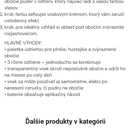
obočie púder v odtieni, ktorý najviac ladí s vašou farbou
vlasov.
krok: farbu zafixujte voskovým krémom, ktorý vám zaručí
celodenný efekt.
krok: pre ideálny vzhľad si oblasť pod obočím zvýraznite
rozjasňovačom.
HLAVNÉ VÝHODY:
• paletka odtieňov pre plnšie, hustejšie a zvýraznené
obočie
• 3 rôzne odtiene – jednoducho sa kombinuje
• transparentný vosk skrotí neposlušné obočie a udrží ho
na mieste po celý deň
• vosk sa môže používať aj samostatne, alebo po
nanesení ceruzky, či púdru na obočie
• balenie obsahuje aplikačný návod
Ďalšie produkty v kategórii