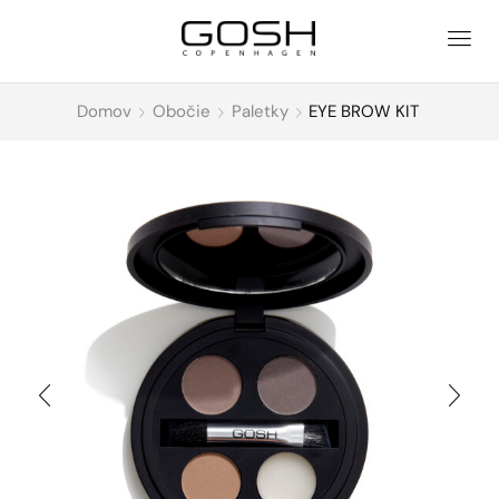
Domov
Obočie
Paletky
EYE BROW KIT