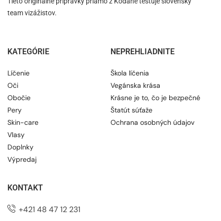
Tieto originálne prípravky priamo z Kodane testuje slovenský
team vizážistov.
KATEGÓRIE
NEPREHLIADNITE
Líčenie
Škola líčenia
Oči
Vegánska krása
Obočie
Krásne je to, čo je bezpečné
Pery
Štatút súťaže
Skin-care
Ochrana osobných údajov
Vlasy
Doplnky
Výpredaj
KONTAKT
+421 48 47 12 231