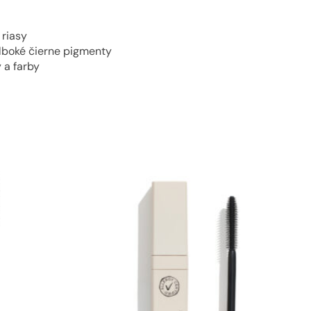
 riasy
lboké čierne pigmenty
 a farby