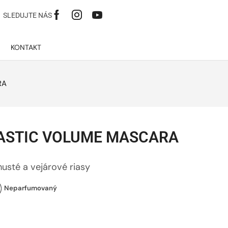
SLEDUJTE NÁS
KONTAKT
RA
STIC VOLUME MASCARA
husté a vejárové riasy
Neparfumovaný