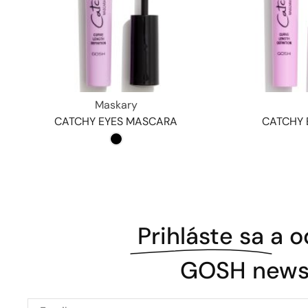
Maskary
CATCHY EYES MASCARA
CATCHY 
Prihláste sa
a o
GOSH newsl