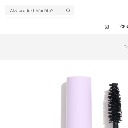
LÍČEN
D