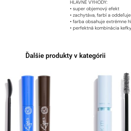
HLAVNÉ VÝHODY:
• super objemový efekt
• zachytáva, farbí a oddeľuje
• farba obsahuje extrémne h
• perfektná kombinácia kefky
Ďalšie produkty v kategórii