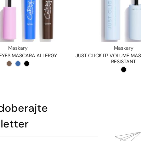
Maskary
Maskary
EYES MASCARA ALLERGY
JUST CLICK IT! VOLUME M
RESISTANT
doberajte
etter