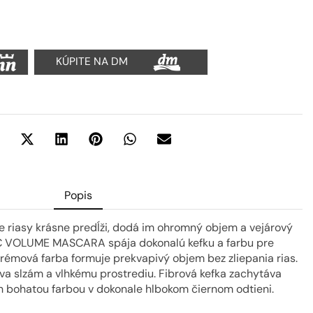
KÚPITE NA DM
Popis
še riasy krásne predĺži, dodá im ohromný objem a vejárový
VOLUME MASCARA spája dokonalú kefku a farbu pre
krémová farba formuje prekvapivý objem bez zliepania rias.
va slzám a vlhkému prostrediu. Fibrová kefka zachytáva
ch bohatou farbou v dokonale hlbokom čiernom odtieni.