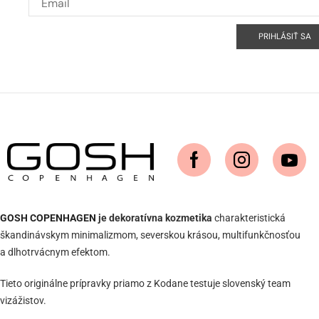
PRIHLÁSIŤ SA
GOSH COPENHAGEN
je dekoratívna kozmetika
charakteristická
škandinávskym minimalizmom, severskou krásou, multifunkčnosťou
a dlhotrvácnym efektom.
Tieto originálne prípravky priamo z Kodane testuje slovenský team
vizážistov.