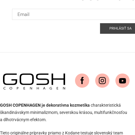
PRIHLÁSIŤ SA
GOSH COPENHAGEN
je dekoratívna kozmetika
charakteristická
škandinávskym minimalizmom, severskou krásou, multifunkčnosťou
a dlhotrvácnym efektom.
Tieto originálne prípravky priamo z Kodane testuje slovenský team