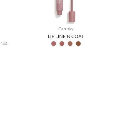
Ceruzky
LIP LINE´N COAT
+144