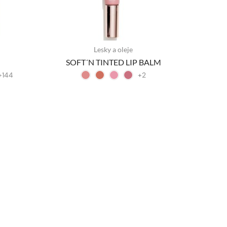
Lesky a oleje
SOFT´N TINTED LIP BALM
+144
+2