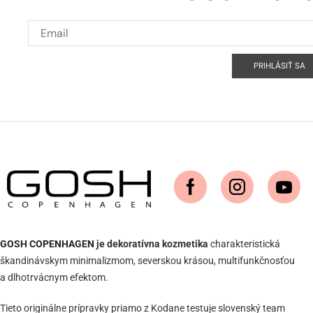
PRIHLÁSIŤ SA
GOSH COPENHAGEN
je dekoratívna kozmetika
charakteristická
škandinávskym minimalizmom, severskou krásou, multifunkčnosťou
a dlhotrvácnym efektom.
Tieto originálne prípravky priamo z Kodane testuje slovenský team