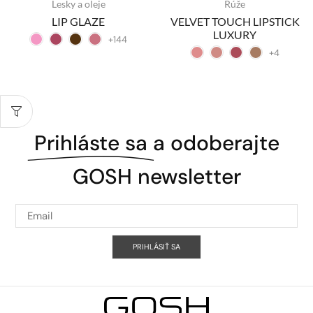
Lesky a oleje
Rúže
LIP GLAZE
VELVET TOUCH LIPSTICK
LUXURY
+144
+4
Prihláste sa
a odoberajte
GOSH newsletter
PRIHLÁSIŤ SA