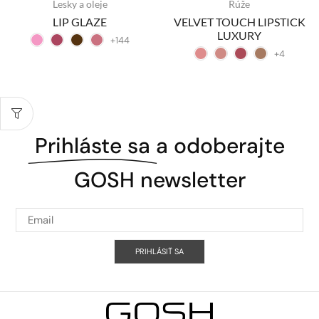
Lesky a oleje
Rúže
LIP GLAZE
VELVET TOUCH LIPSTICK
LUXURY
+144
+4
Prihláste sa
a odoberajte
GOSH newsletter
PRIHLÁSIŤ SA