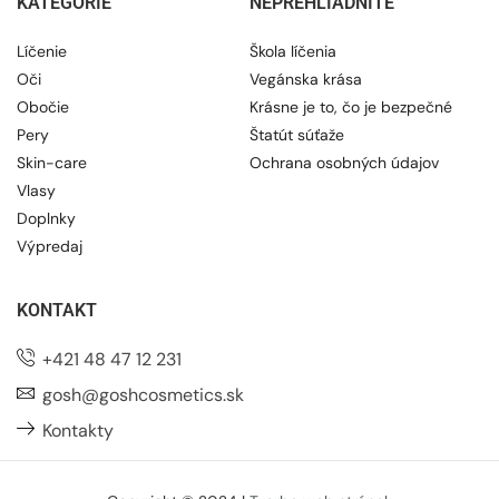
KATEGÓRIE
NEPREHLIADNITE
Líčenie
Škola líčenia
Oči
Vegánska krása
Obočie
Krásne je to, čo je bezpečné
Pery
Štatút súťaže
Skin-care
Ochrana osobných údajov
Vlasy
Doplnky
Výpredaj
KONTAKT
+421 48 47 12 231
gosh@goshcosmetics.sk
Kontakty