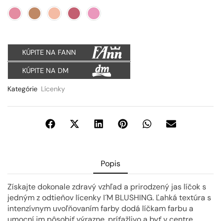
KÚPITE NA FANN
KÚPITE NA DM
Kategórie
Lícenky
Popis
Získajte dokonale zdravý vzhľad a prirodzený jas líčok s
jedným z odtieňov lícenky I´M BLUSHING. Ľahká textúra s
intenzívnym uvoľňovaním farby dodá líčkam farbu a
umocní im pôsobiť výrazne, príťažlivo a byť v centre