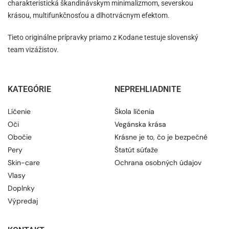
charakteristická škandinávskym minimalizmom, severskou
krásou, multifunkčnosťou a dlhotrvácnym efektom.
Tieto originálne prípravky priamo z Kodane testuje slovenský
team vizážistov.
KATEGÓRIE
NEPREHLIADNITE
Líčenie
Škola líčenia
Oči
Vegánska krása
Obočie
Krásne je to, čo je bezpečné
Pery
Štatút súťaže
Skin-care
Ochrana osobných údajov
Vlasy
Doplnky
Výpredaj