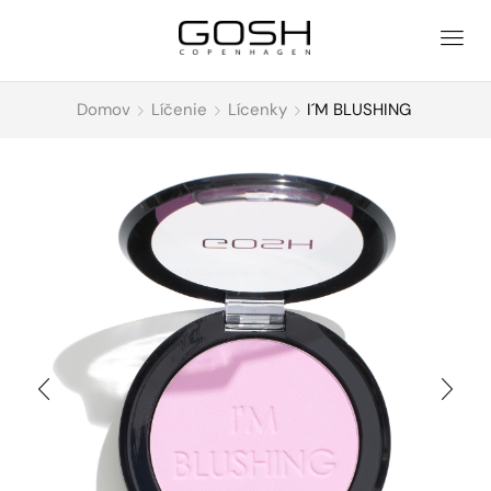
Domov
Líčenie
Lícenky
I´M BLUSHING