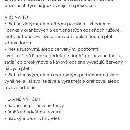
pozornosti tým najpozitívnejším spôsobom.
AKO NA TO
• Pleť so zlatými, alebo žltými podtónmi: vhodná je
lícenka v oranžových a červenastých odtieňoch ružovej.
Tieto odtiene zvýraznia žiarivosť líčok a dodajú pleti
zdravú farbu.
• Pleť s ružovými, alebo červenými podtónmi:
svetloružová lícenka perfektne doplní prirodzenú farbu,
zatiaľ čo broskyňové a kávové odtiene vyvažujú červený
nádych pleti.
• Pleť s fialovým, alebo modrastým podtónom: najviac
vynikne, ak si zvolíte živé a výraznejšie oranžové, alebo
ružové odtiene.
HLAVNÉ VÝHODY:
• nádherné prirodzené farby
• ľahká a hodvábna textúra
• hladký a bezchybný efekt