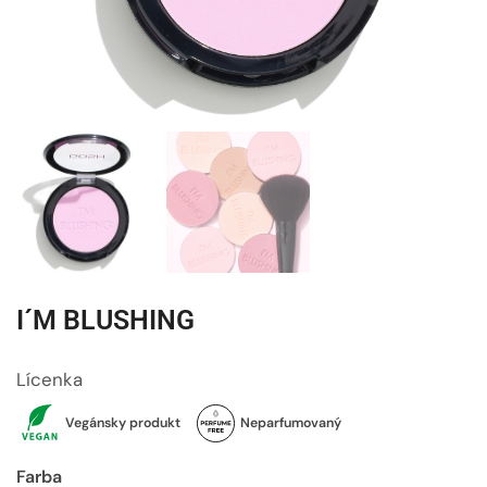
I´M BLUSHING
Lícenka
Vegánsky produkt
Neparfumovaný
Farba