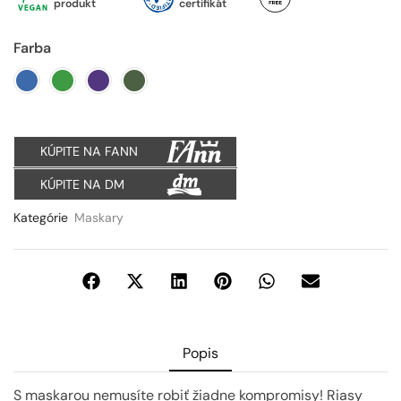
produkt
certifikát
Farba
KÚPITE NA FANN
KÚPITE NA DM
Kategórie
Maskary
Popis
S maskarou nemusíte robiť žiadne kompromisy! Riasy