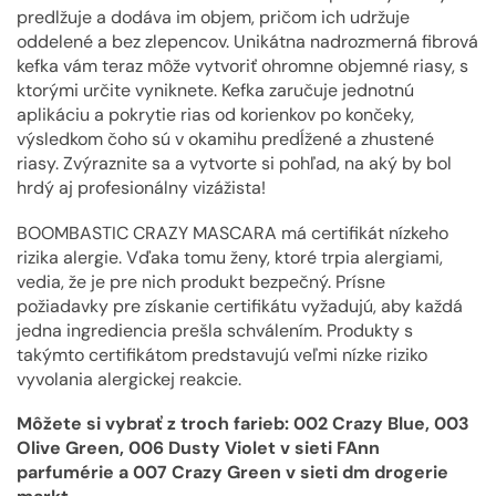
predlžuje a dodáva im objem, pričom ich udržuje
oddelené a bez zlepencov. Unikátna nadrozmerná fibrová
kefka vám teraz môže vytvoriť ohromne objemné riasy, s
ktorými určite vyniknete. Kefka zaručuje jednotnú
aplikáciu a pokrytie rias od korienkov po končeky,
výsledkom čoho sú v okamihu predĺžené a zhustené
riasy. Zvýraznite sa a vytvorte si pohľad, na aký by bol
hrdý aj profesionálny vizážista!
BOOMBASTIC CRAZY MASCARA má certifikát nízkeho
rizika alergie. Vďaka tomu ženy, ktoré trpia alergiami,
vedia, že je pre nich produkt bezpečný. Prísne
požiadavky pre získanie certifikátu vyžadujú, aby každá
jedna ingrediencia prešla schválením. Produkty s
takýmto certifikátom predstavujú veľmi nízke riziko
vyvolania alergickej reakcie.
Môžete si vybrať z troch farieb: 002 Crazy Blue, 003
Olive Green, 006 Dusty Violet v sieti FAnn
parfumérie a 007 Crazy Green v sieti dm drogerie