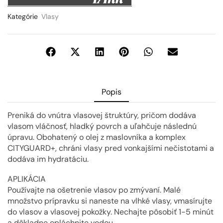
Kategórie
Vlasy
Popis
Preniká do vnútra vlasovej štruktúry, pričom dodáva
vlasom vláčnosť, hladký povrch a uľahčuje následnú
úpravu. Obohatený o olej z maslovníka a komplex
CITYGUARD+, chráni vlasy pred vonkajšími nečistotami a
dodáva im hydratáciu.
APLIKÁCIA
Používajte na ošetrenie vlasov po zmývaní. Malé
množstvo prípravku si naneste na vlhké vlasy, vmasírujte
do vlasov a vlasovej pokožky. Nechajte pôsobiť 1-5 minút
a dôkladne opláchnite vodou.