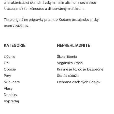
charakteristická škandinávskym minimalizmom, severskou
krásou, multifunkčnosťou a dlhotrvácnym efektom.
Tieto originálne prípravky priamo z Kodane testuje slovenský
team vizážistov.
KATEGÓRIE
NEPREHLIADNITE
Líčenie
Škola líčenia
Oči
Vegánska krása
Obočie
Krásne je to, čo je bezpečné
Pery
Štatút súťaže
Skin-care
Ochrana osobných údajov
Vlasy
Doplnky
Výpredaj